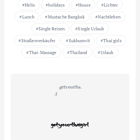
Helix
holidays
House
Lichter
Lunch
Mustache Bangkok
Nachtleben
Single Reisen
Single Urlaub
Straßenverkäufer
Sukhumvit
Thai girls
Thai-Massage
Thailand
Urlaub
getyourthaigirl