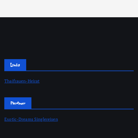
Links
Thaifrauen-Heirat
Partner
Exotic-Dreams Singlereisen