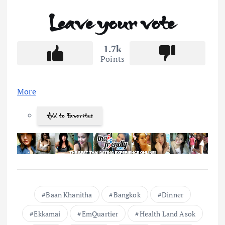
Leave your vote
1.7k
Points
More
Add to Favorites
Baan Khanitha
Bangkok
Dinner
Ekkamai
EmQuartier
Health Land Asok