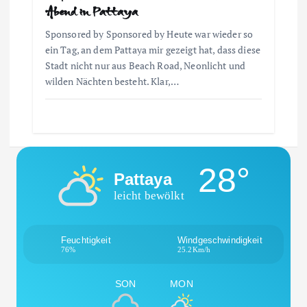
n
Abend in Pattaya
Sponsored by Sponsored by Heute war wieder so
ein Tag, an dem Pattaya mir gezeigt hat, dass diese
Stadt nicht nur aus Beach Road, Neonlicht und
wilden Nächten besteht. Klar,…
28°
Pattaya
leicht bewölkt
Feuchtigkeit
Windgeschwindigkeit
76%
25.2Km/h
SON
MON