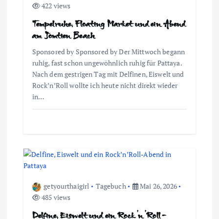
n
422 views
Tempelruhe, Floating Market und ein Abend
a
am Jomtien Beach
v
Sponsored by Sponsored by Der Mittwoch begann
ruhig, fast schon ungewöhnlich ruhig für Pattaya.
i
Nach dem gestrigen Tag mit Delfinen, Eiswelt und
Rock’n’Roll wollte ich heute nicht direkt wieder
in…
g
a
t
i
getyourthaigirl
Tagebuch
Mai 26, 2026
o
485 views
Delfine, Eiswelt und ein Rock’n’Roll-