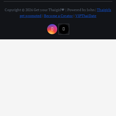
Copyright © 2026 Get your Thaigirl💗 | Powered by John |
Thaigirls
get promoted
|
Become a Creator
|
VIPThaiDate