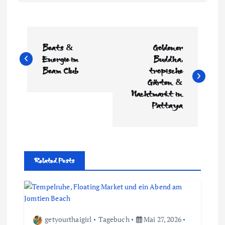
B
Beats &
Goldener
e
Energie im
Buddha,
Beam Club
tropische
i
Gärten &
Nachtmarkt in
t
Pattaya
r
a
Related Posts
g
s
getyourthaigirl
Tagebuch
Mai 27, 2026