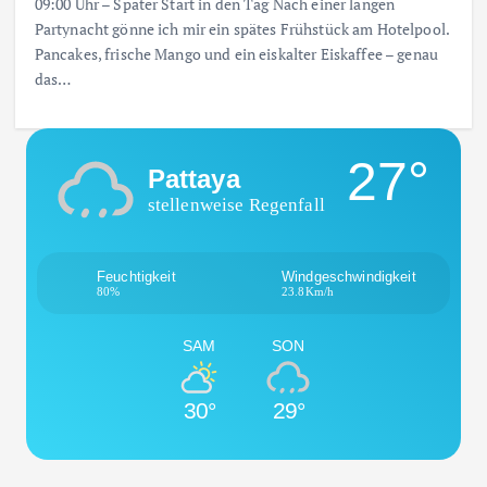
09:00 Uhr – Später Start in den Tag Nach einer langen
Partynacht gönne ich mir ein spätes Frühstück am Hotelpool.
Pancakes, frische Mango und ein eiskalter Eiskaffee – genau
das…
27°
Pattaya
stellenweise Regenfall
Feuchtigkeit
Windgeschwindigkeit
80%
23.8Km/h
SAM
SON
30°
29°