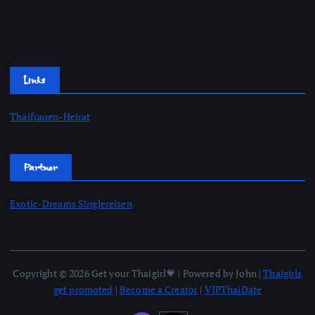
Links
Thaifrauen-Heirat
Partner
Exotic-Dreams Singlereisen
Copyright © 2026 Get your Thaigirl💗 | Powered by John |
Thaigirls
get promoted
|
Become a Creator
|
VIPThaiDate