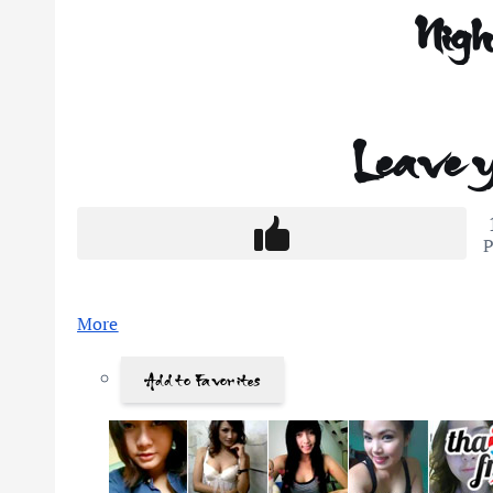
Nig
Leave 
P
More
Add to Favorites