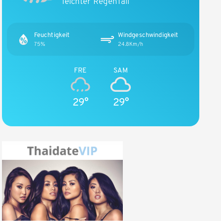
leichter Regenfall
Feuchtigkeit
Windgeschwindigkeit
75%
24.8Km/h
FRE
SAM
29°
29°