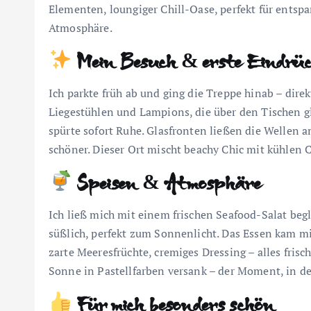
Elementen, loungiger Chill-Oase, perfekt für ent
Atmosphäre.
Mein Besuch & erste Eindrü
Ich parkte früh ab und ging die Treppe hinab – dire
Liegestühlen und Lampions, die über den Tischen glä
spürte sofort Ruhe. Glasfronten ließen die Wellen a
schöner. Dieser Ort mischt beachy Chic mit kühlen C
Speisen & Atmosphäre
Ich ließ mich mit einem frischen Seafood-Salat b
süßlich, perfekt zum Sonnenlicht. Das Essen kam m
zarte Meeresfrüchte, cremiges Dressing – alles frisc
Sonne in Pastellfarben versank – der Moment, in de
Für mich besonders schön