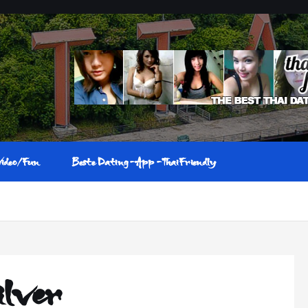
Video/Fun
Beste Dating-App-ThaiFriendly
ilver