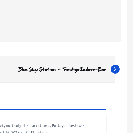
Blue Sky Station – Trendige Indoor-Bar
etyourthaigirl
Locations
,
Pattaya
,
Review
il 14, 2026
581 views