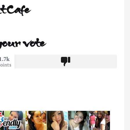
htCafe
your vote
1.7k
oints