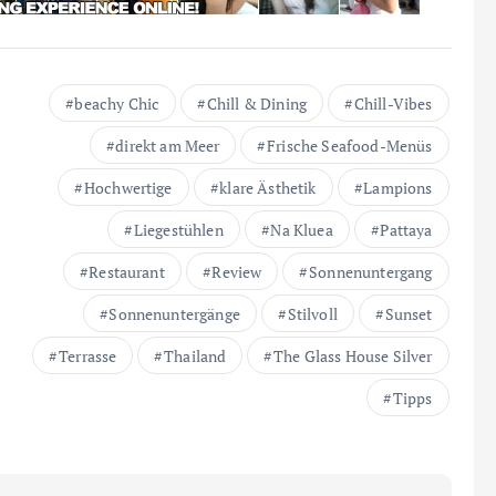
beachy Chic
Chill & Dining
Chill-Vibes
direkt am Meer
Frische Seafood-Menüs
Hochwertige
klare Ästhetik
Lampions
Liegestühlen
Na Kluea
Pattaya
Restaurant
Review
Sonnenuntergang
Sonnenuntergänge
Stilvoll
Sunset
Terrasse
Thailand
The Glass House Silver
Tipps