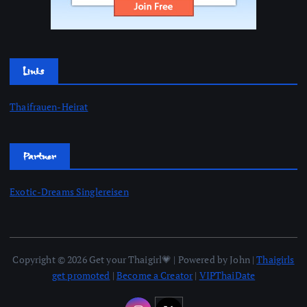
Links
Thaifrauen-Heirat
Partner
Exotic-Dreams Singlereisen
Copyright © 2026 Get your Thaigirl💗 | Powered by John |
Thaigirls
get promoted
|
Become a Creator
|
VIPThaiDate