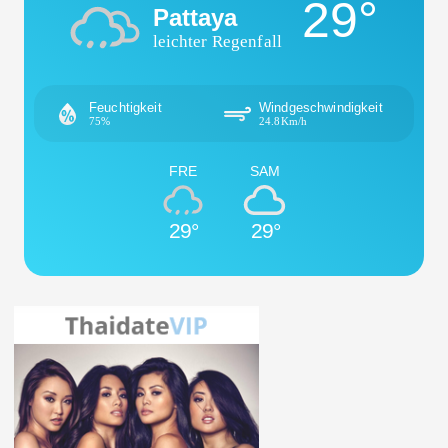
29°
Pattaya
leichter Regenfall
Feuchtigkeit
Windgeschwindigkeit
75%
24.8Km/h
FRE
SAM
29°
29°