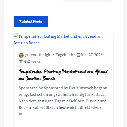
t
r
Related Posts
a
g
s
getyourthaigirl
Tagebuch
Mai 27, 2026
412 views
n
Tempelruhe, Floating Market und ein Abend
am Jomtien Beach
a
Sponsored by Sponsored by Der Mittwoch begann
v
ruhig, fast schon ungewöhnlich ruhig für Pattaya.
Nach dem gestrigen Tag mit Delfinen, Eiswelt und
i
Rock’n’Roll wollte ich heute nicht direkt wieder
in…
g