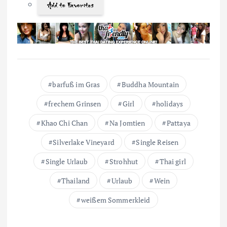
Add to Favorites
barfuß im Gras
Buddha Mountain
frechem Grinsen
Girl
holidays
Khao Chi Chan
Na Jomtien
Pattaya
Silverlake Vineyard
Single Reisen
Single Urlaub
Strohhut
Thai girl
Thailand
Urlaub
Wein
weißem Sommerkleid