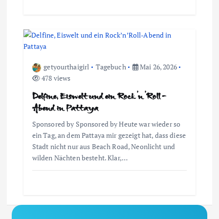
a
t
i
getyourthaigirl
Tagebuch
Mai 26, 2026
478 views
o
Delfine, Eiswelt und ein Rock’n’Roll-
Abend in Pattaya
n
Sponsored by Sponsored by Heute war wieder so
ein Tag, an dem Pattaya mir gezeigt hat, dass diese
Stadt nicht nur aus Beach Road, Neonlicht und
wilden Nächten besteht. Klar,…