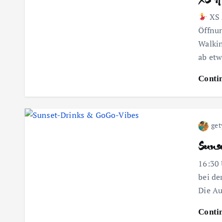
XS 
Öffnun
Walkin
ab et
Conti
get
Suns
16:30 
bei de
Die Au
Conti