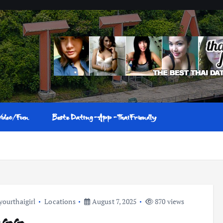
Video/Fun
Beste Dating-App-ThaiFriendly
yourthaigirl
Locations
August 7, 2025
870 views
 GoGo