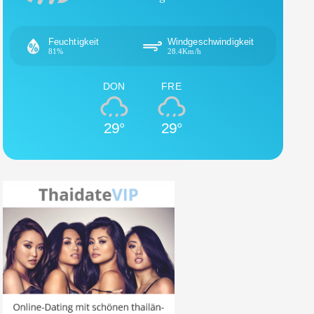
Feuchtigkeit
Windgeschwindigkeit
81%
28.4Km/h
DON
FRE
29°
29°