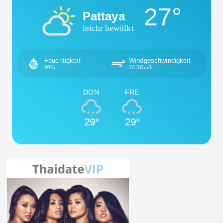
27°
Pattaya
leicht bewölkt
Feuchtigkeit
Windgeschwindigkeit
80%
20.5Km/h
DON
FRE
29°
29°