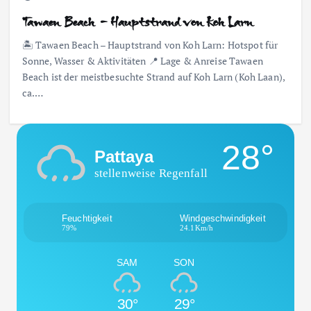
Tawaen Beach – Hauptstrand von Koh Larn
🏝 Tawaen Beach – Hauptstrand von Koh Larn: Hotspot für
Sonne, Wasser & Aktivitäten 📍 Lage & Anreise Tawaen
Beach ist der meistbesuchte Strand auf Koh Larn (Koh Laan),
ca.…
28°
Pattaya
stellenweise Regenfall
Feuchtigkeit
Windgeschwindigkeit
79%
24.1Km/h
SAM
SON
30°
29°