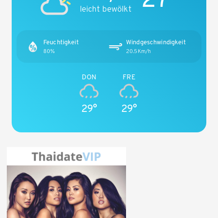
leicht bewölkt
Feuchtigkeit
Windgeschwindigkeit
80%
20.5Km/h
DON
FRE
29°
29°