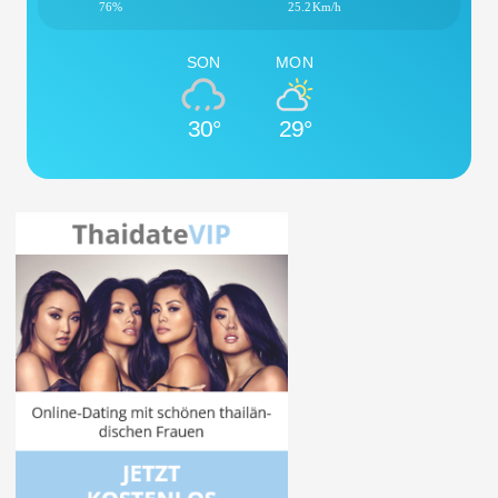
76%
25.2Km/h
SON
MON
30°
29°