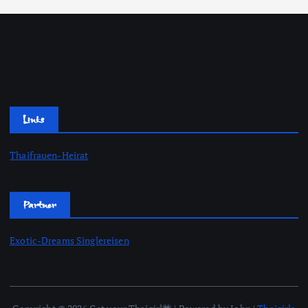
Links
Thaifrauen-Heirat
Partner
Exotic-Dreams Singlereisen