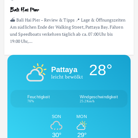
Bali Hai Pier
⛴️ Bali Hai Pier – Review & Tipps 📍 Lage & Öffnungszeiten
Am südlichen Ende der Walking Street, Pattaya Bay. Fähren
und Speedboats verkehren täglich ab ca. 07:00 Uhr bis
19:00 Uhr,…
28°
Pattaya
leicht bewölkt
Feuchtigkeit
Windgeschwindigkeit
76%
25.2Km/h
SON
MON
30°
29°