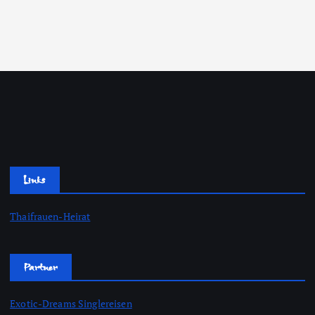
Links
Thaifrauen-Heirat
Partner
Exotic-Dreams Singlereisen