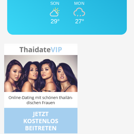
SON
MON
29°
27°