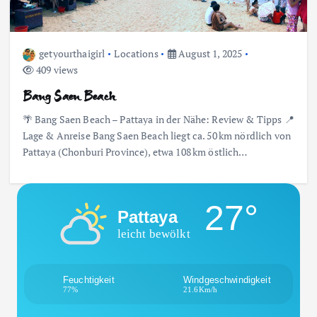
getyourthaigirl
Locations
August 1, 2025
409 views
Bang Saen Beach
🌴 Bang Saen Beach – Pattaya in der Nähe: Review & Tipps 📍
Lage & Anreise Bang Saen Beach liegt ca. 50 km nördlich von
Pattaya (Chonburi Province), etwa 108 km östlich…
27°
Pattaya
leicht bewölkt
Feuchtigkeit
Windgeschwindigkeit
77%
21.6Km/h