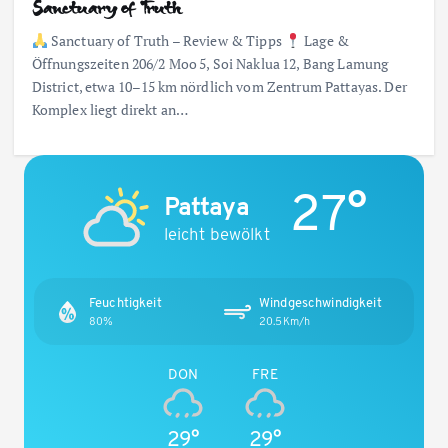
Sanctuary of Truth
Sanctuary of Truth – Review & Tipps
Lage &
Öffnungszeiten 206/2 Moo 5, Soi Naklua 12, Bang Lamung
District, etwa 10–15 km nördlich vom Zentrum Pattayas. Der
Komplex liegt direkt an…
27°
Pattaya
leicht bewölkt
Feuchtigkeit
Windgeschwindigkeit
80%
20.5Km/h
DON
FRE
29°
29°