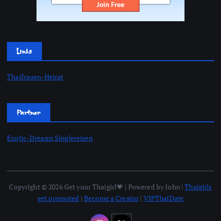
Links
Thaifrauen-Heirat
Partner
Exotic-Dreams Singlereisen
Copyright © 2026 Get your Thaigirl💗 | Powered by John |
Thaigirls
get promoted
|
Become a Creator
|
VIPThaiDate