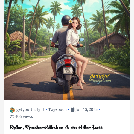
getyourthaigirl
Tagebuch
Juli 13, 2025
406 views
Roller, Räucherstäbchen & ein stiller Kuss