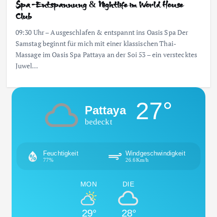
Spa-Entspannung & Nightlife im World House
Club
09:30 Uhr – Ausgeschlafen & entspannt ins Oasis Spa Der
Samstag beginnt für mich mit einer klassischen Thai-
Massage im Oasis Spa Pattaya an der Soi 53 – ein verstecktes
Juwel…
27°
Pattaya
bedeckt
Feuchtigkeit
Windgeschwindigkeit
77%
26.6Km/h
MON
DIE
29°
28°