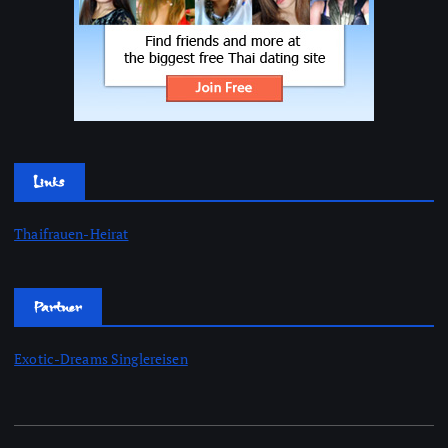
Links
Thaifrauen-Heirat
Partner
Exotic-Dreams Singlereisen