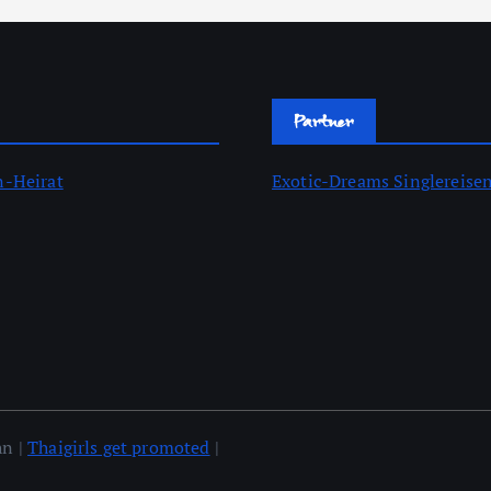
Partner
n-Heirat
Exotic-Dreams Singlereise
hn |
Thaigirls get promoted
|