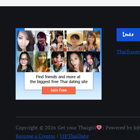
Links
Thaifraue
Copyright © 2026 Get your Thaigirl
| Powered by Jo
Become a Creator
|
VIPThaiDate