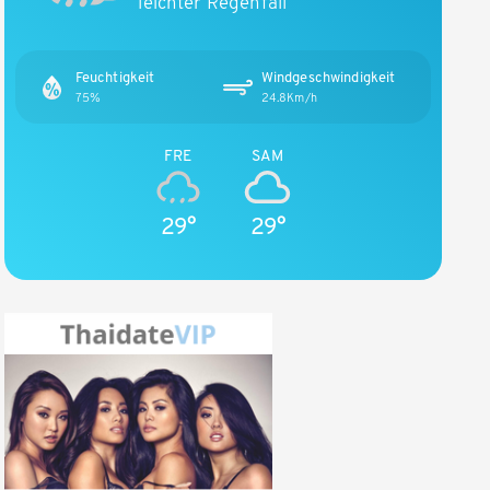
leichter Regenfall
Feuchtigkeit
Windgeschwindigkeit
75%
24.8Km/h
FRE
SAM
29°
29°