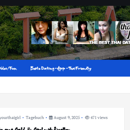
Video/Fun
Beste Dating-App-ThaiFriendly
yourthaigirl
Tagebuch
August 9, 2025
471 views
e aus Gold & Girl mit Krallen