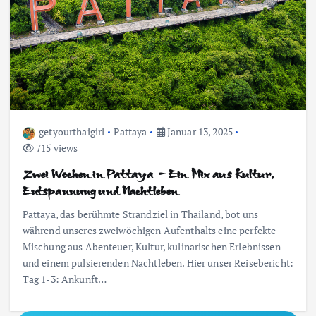
getyourthaigirl
Pattaya
Januar 13, 2025
715 views
Zwei Wochen in Pattaya – Ein Mix aus Kultur,
Entspannung und Nachtleben
Pattaya, das berühmte Strandziel in Thailand, bot uns
während unseres zweiwöchigen Aufenthalts eine perfekte
Mischung aus Abenteuer, Kultur, kulinarischen Erlebnissen
und einem pulsierenden Nachtleben. Hier unser Reisebericht:
Tag 1-3: Ankunft…