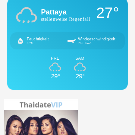
27°
Pattaya
stellenweise Regenfall
Feuchtigkeit
Windgeschwindigkeit
83%
26.6Km/h
FRE
SAM
29°
29°