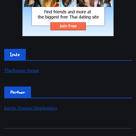
Links
Thaifrauen-Heirat
Partner
Exotic-Dreams Singlereisen