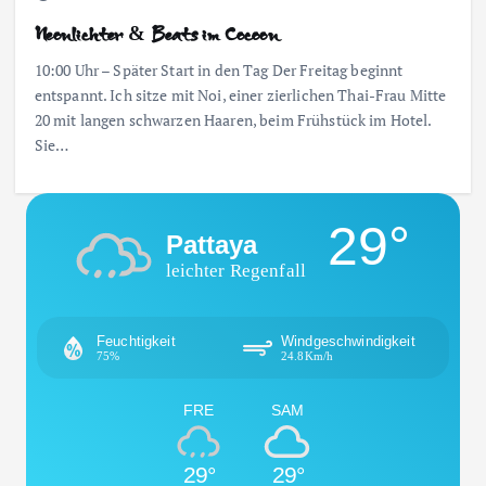
Neonlichter & Beats im Cocoon
10:00 Uhr – Später Start in den Tag Der Freitag beginnt
entspannt. Ich sitze mit Noi, einer zierlichen Thai-Frau Mitte
20 mit langen schwarzen Haaren, beim Frühstück im Hotel.
Sie…
29°
Pattaya
leichter Regenfall
Feuchtigkeit
Windgeschwindigkeit
75%
24.8Km/h
FRE
SAM
29°
29°