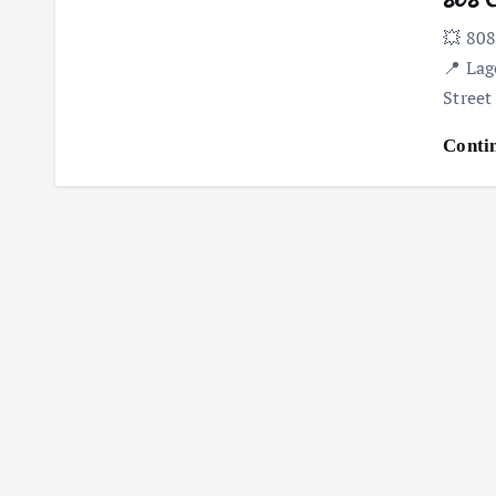
💥 808
📍 Lag
Street
Conti