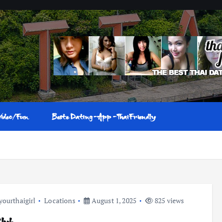
Video/Fun
Beste Dating-App-ThaiFriendly
yourthaigirl
Locations
August 1, 2025
825 views
Club