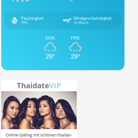
Feuchtigkeit
Windgeschwindigkeit
78%
16.9Km/h
DON
FRE
29°
29°