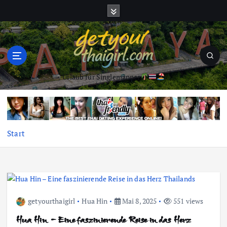
Z
u
m
I
n
h
a
Urlaub für Singlemänner
l
t
s
p
Start
r
i
n
g
e
n
getyourthaigirl
Hua Hin
Mai 8, 2025
551 views
Hua Hin – Eine faszinierende Reise in das Herz