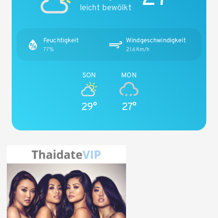
leicht bewölkt
Feuchtigkeit
Windgeschwindigkeit
77%
21.6Km/h
SON
MON
29°
27°