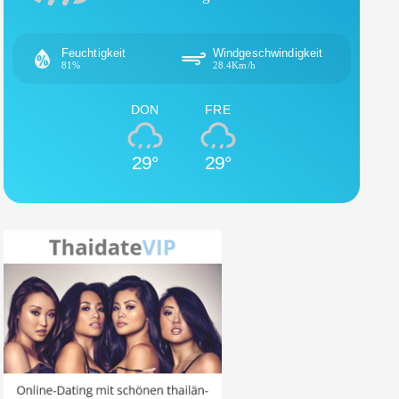
Feuchtigkeit
Windgeschwindigkeit
81%
28.4Km/h
DON
FRE
29°
29°