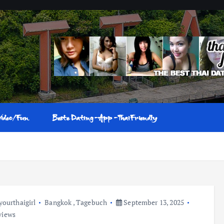
Video/Fun
Beste Dating-App-ThaiFriendly
yourthaigirl
Bangkok
,
Tagebuch
September 13, 2025
views