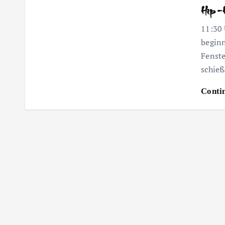
Hip-H
11:30
beginn
Fenste
schie
Conti