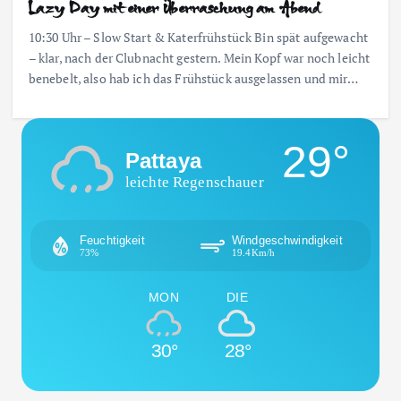
Lazy Day mit einer Überraschung am Abend
10:30 Uhr – Slow Start & Katerfrühstück Bin spät aufgewacht
– klar, nach der Clubnacht gestern. Mein Kopf war noch leicht
benebelt, also hab ich das Frühstück ausgelassen und mir…
29°
Pattaya
leichte Regenschauer
Feuchtigkeit
Windgeschwindigkeit
73%
19.4Km/h
MON
DIE
30°
28°