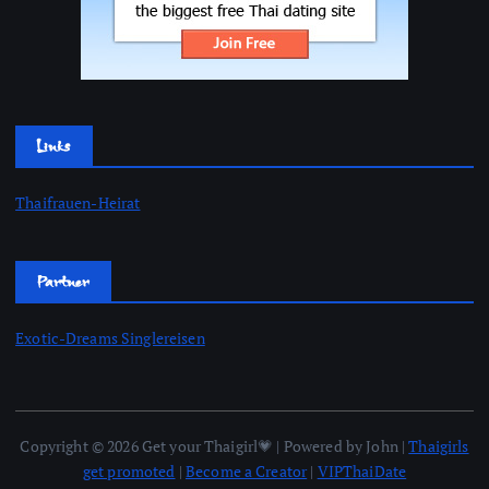
Links
Thaifrauen-Heirat
Partner
Exotic-Dreams Singlereisen
Copyright © 2026 Get your Thaigirl💗 | Powered by John |
Thaigirls
get promoted
|
Become a Creator
|
VIPThaiDate