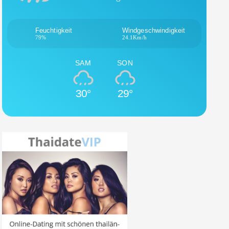
Feuchtigkeit
Windgeschwindigkeit
79%
24.1Km/h
SAM
SON
30°
29°