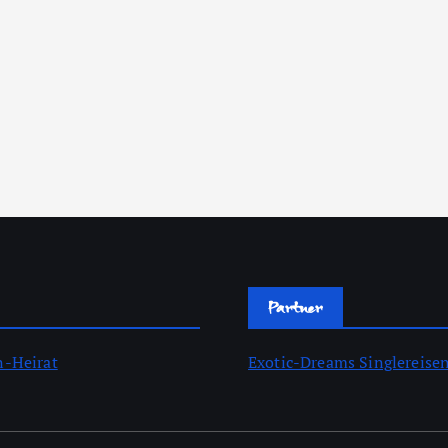
Partner
n-Heirat
Exotic-Dreams Singlereise