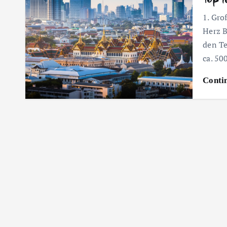
1. Gro
Herz B
den Te
ca. 50
Conti