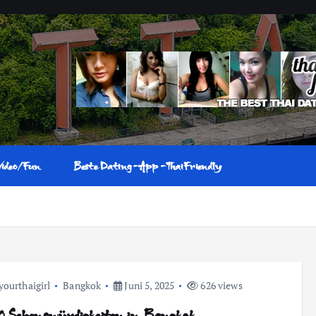
Video/Fun
Beste Dating-App-ThaiFriendly
yourthaigirl
Bangkok
Juni 5, 2025
626 views
0 Sehenswürdigkeiten in Bangkok