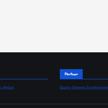
Partner
n-Heirat
Exotic-Dreams Singlereise