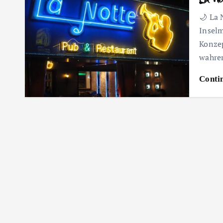
🌙 La 
Inselm
Konzep
wahre
Conti