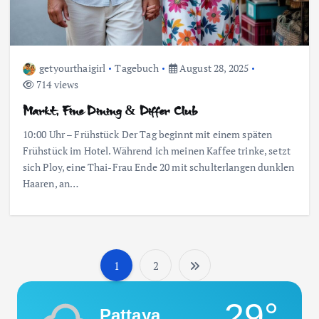
getyourthaigirl
Tagebuch
August 28, 2025
714 views
Markt, Fine Dining & Differ Club
10:00 Uhr – Frühstück Der Tag beginnt mit einem späten
Frühstück im Hotel. Während ich meinen Kaffee trinke, setzt
sich Ploy, eine Thai-Frau Ende 20 mit schulterlangen dunklen
Haaren, an…
1
2
S
29°
e
Pattaya