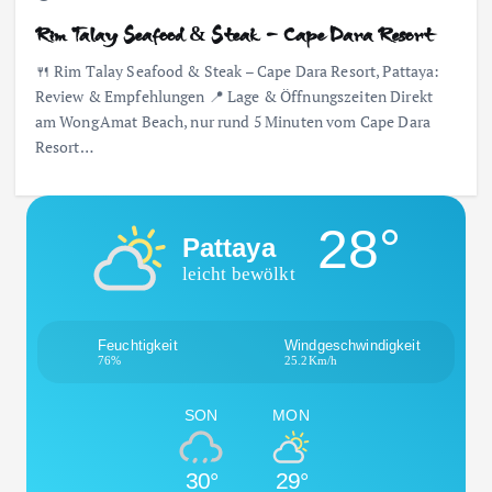
Rim Talay Seafood & Steak – Cape Dara Resort
🍴 Rim Talay Seafood & Steak – Cape Dara Resort, Pattaya:
Review & Empfehlungen 📍 Lage & Öffnungszeiten Direkt
am Wong Amat Beach, nur rund 5 Minuten vom Cape Dara
Resort…
28°
Pattaya
leicht bewölkt
Feuchtigkeit
Windgeschwindigkeit
76%
25.2Km/h
SON
MON
30°
29°