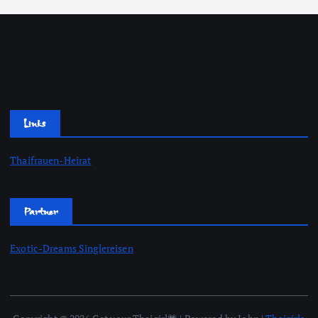
Links
Thaifrauen-Heirat
Partner
Exotic-Dreams Singlereisen