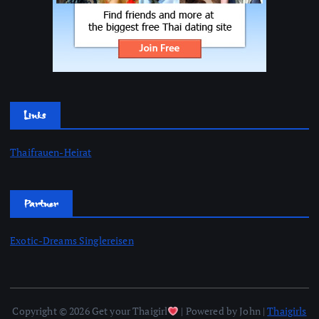
Links
Thaifrauen-Heirat
Partner
Exotic-Dreams Singlereisen
Copyright © 2026 Get your Thaigirl
| Powered by John |
Thaigirls