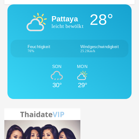
28°
Pattaya
leicht bewölkt
Feuchtigkeit
Windgeschwindigkeit
76%
25.2Km/h
SON
MON
30°
29°