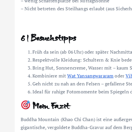
– wenig Schattenplätze bei Mittagssonne
– Nicht betreten des Steilhangs erlaubt (aus Sicher
6 | Besuchstipps
Früh da sein (ab 06 Uhr) oder später Nachmi
Respektvolle Kleidung: Schultern & Knie bede
Bring Hut, Sonnencreme, Wasser mit – kaum 
Kombiniere mit
Wat Yansangwararam
oder
Vi
Geh nicht zu nah an den Felsen – gefallene St
Ideal für ruhige Fotomomente beim Spiegeln 
Mein Fazit
Buddha Mountain (Khao Chi Chan) ist eine außergew
gigantische, vergoldete Buddha-Gravur auf dem Ber