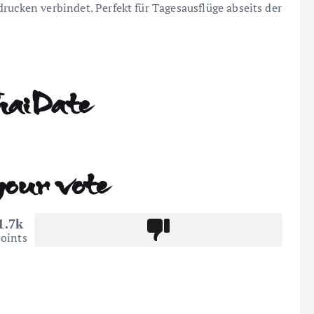
rucken verbindet. Perfekt für Tagesausflüge abseits der
haiDate
your vote
1.7k
oints