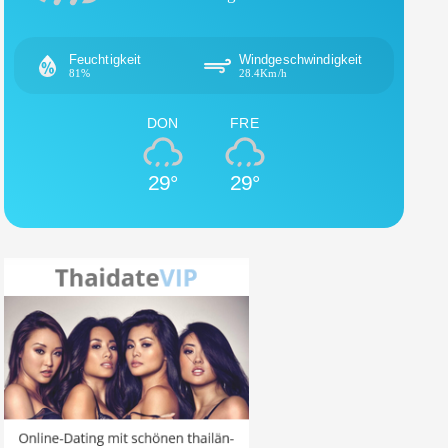
Feuchtigkeit
Windgeschwindigkeit
81%
28.4Km/h
DON
FRE
29°
29°