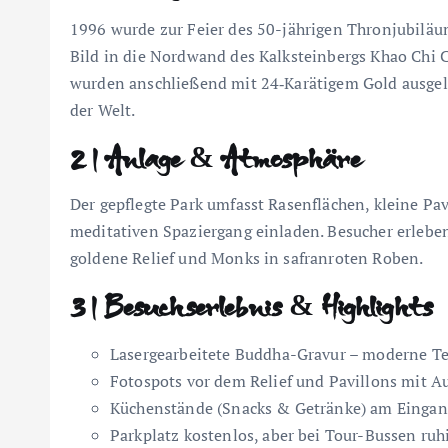
1996 wurde zur Feier des 50-jährigen Thronjubiläu
Bild in die Nordwand des Kalksteinbergs Khao Chi C
wurden anschließend mit 24‑Karätigem Gold ausgele
der Welt.
2 | Anlage & Atmosphäre
Der gepflegte Park umfasst Rasenflächen, kleine Pa
meditativen Spaziergang einladen. Besucher erleben h
goldene Relief und Monks in safranroten Roben.
3 | Besuchserlebnis & Highlights
Lasergearbeitete Buddha-Gravur – moderne Techn
Fotospots vor dem Relief und Pavillons mit Au
Küchenstände (Snacks & Getränke) am Eingang
Parkplatz kostenlos, aber bei Tour-Bussen ruhi