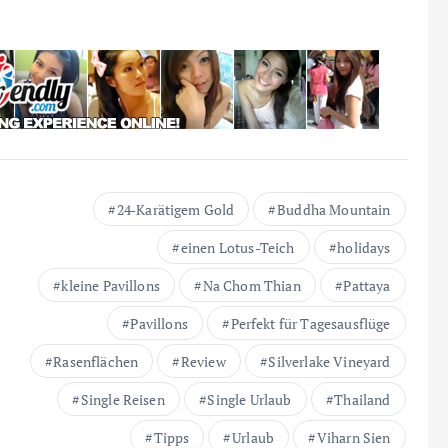
24‑Karätigem Gold
Buddha Mountain
einen Lotus-Teich
holidays
kleine Pavillons
Na Chom Thian
Pattaya
Pavillons
Perfekt für Tagesausflüge
Rasenflächen
Review
Silverlake Vineyard
Single Reisen
Single Urlaub
Thailand
Tipps
Urlaub
Viharn Sien