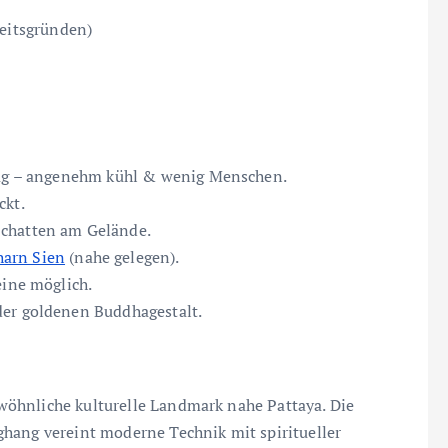
heitsgründen)
ttag – angenehm kühl & wenig Menschen.
ckt.
Schatten am Gelände.
harn Sien
(nahe gelegen).
eine möglich.
der goldenen Buddhagestalt.
öhnliche kulturelle Landmark nahe Pattaya. Die
ghang vereint moderne Technik mit spiritueller