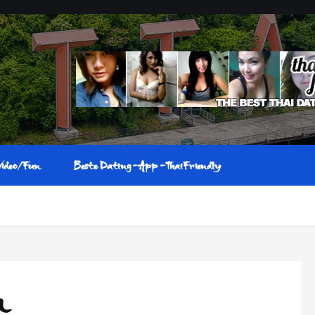
Video/Fun
Beste Dating-App-ThaiFriendly
n